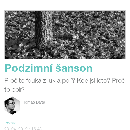
Podzimní šanson
Proč to fouká z luk a polí? Kde jsi léto? Proč
to bolí?
Tomáš Bárta
Poesie
23. 04. 2019 / 16.43