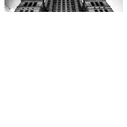
Warsaw
the city of ruins
Jan Eric Elger
Fotka
23. 01. 2019 / 17.45
Více