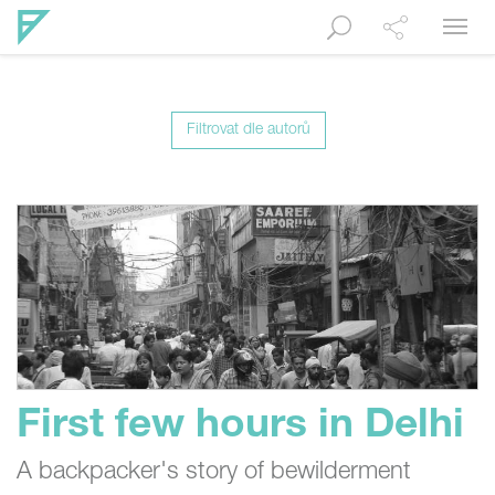
Navig
Filtrovat dle autorů
First few hours in Delhi
A backpacker's story of bewilderment