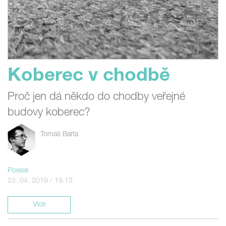
Koberec v chodbě
Proč jen dá někdo do chodby veřejné
budovy koberec?
Tomáš Bárta
Poesie
23. 04. 2019 / 19.13
Více