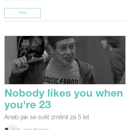
Více
Nobody likes you when
you're 23
Aneb jak se svět změnil za 5 let