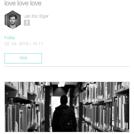
love love love
Jan Eric Elger
Fotka
02. 04. 2019 / 16.11
Více