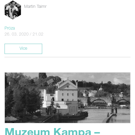
Martin Taimr
Próza
26. 03. 2020 / 21.02
Více
Muzeum Kampa –