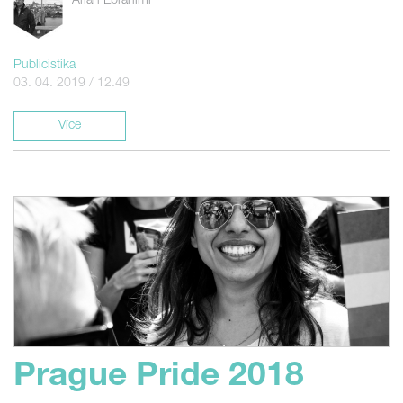
Arian Ebrahimi
Publicistika
03. 04. 2019 / 12.49
Více
Prague Pride 2018