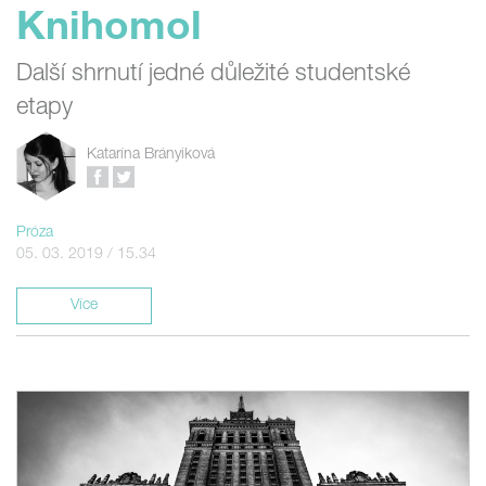
Knihomol
Další shrnutí jedné důležité studentské
etapy
Katarína Brányiková
Próza
05. 03. 2019 / 15.34
Více