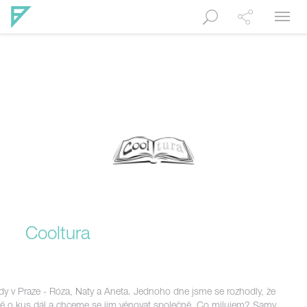
Navig
Cooltura
y v Praze - Róza, Naty a Aneta. Jednoho dne jsme se rozhodly, že
ě o kus dál a chceme se jim věnovat společně. Co milujem? Samy