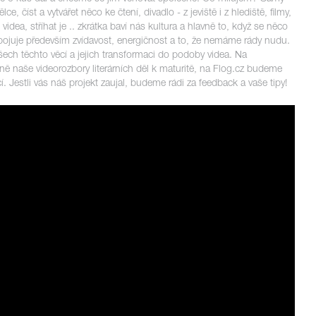
, číst a vytvářet něco ke čtení, divadlo - z jeviště i z hlediště, filmy,
 videa, stříhat je .. zkrátka baví nás kultura a hlavně to, když se něco
ojuje především zvídavost, energičnost a to, že nemáme rády nudu.
ech těchto věcí a jejich transformaci do podoby videa. Na
ně naše videorozbory literárních děl k maturitě, na Flog.cz budeme
í. Jestli vás náš projekt zaujal, budeme rádi za feedback a vaše tipy!