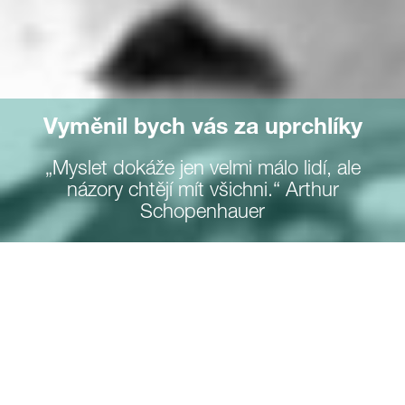
Vyměnil bych vás za uprchlíky
„Myslet dokáže jen velmi málo lidí, ale
názory chtějí mít všichni.“ Arthur
Schopenhauer
V první řadě nutno podotknout, že článek píši za