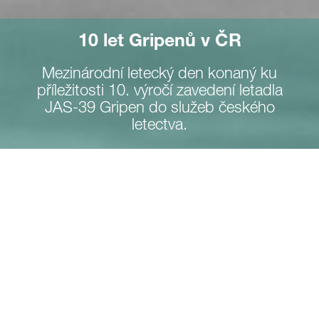
10 let Gripenů v ČR
Mezinárodní letecký den konaný ku
příležitosti 10. výročí zavedení letadla
JAS-39 Gripen do služeb českého
letectva.