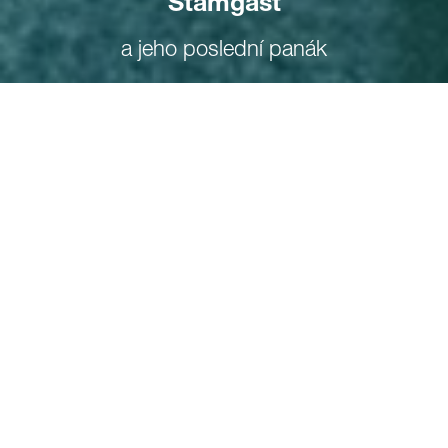
Štamgast
a jeho poslední panák
„Dobrej, tak už jsem tu zase, pane Kondýsek. No jo, zas mě
vyhodili, to víte, blbá doba. Jsou dobrý doby a jsou špatný
doby, takový ty, co blbě nahmátnete na klavíru, když jste
pometlo, má tam bejt pauza anebo zas naopak tón a vy tam
hrábnete anebo nedohrábnete, vždycky je to blbý, protože to
špatně zní i samo, i s někym a tomu rozumíte, ne? Když já
mám někdy pocit, že ať už hrajete sám, nebo s někym,
vždycky je to spíš hrabání, než cokoli jinýho, ale to jsem