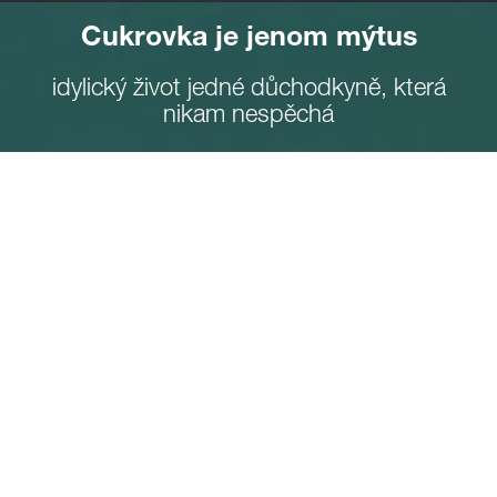
Cukrovka je jenom mýtus
idylický život jedné důchodkyně, která
nikam nespěchá
Rok co rok vstupuji do letních prázdnin vždy s
nějakým novým předsevzetím. Načíst kus vysněné
literatury, napsat co nejvíce smysluplných řádků,
naběhat co nejvyšší počet vysněných kilometrů,
prodělat co nejméně slabých chvilek… Ať už ale
udělám sebe delší krok zdůrazňující, že tento vstup