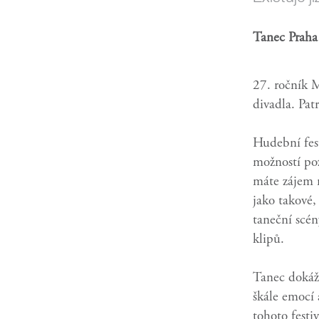
Tanec Prah
27. ročník 
divadla. Pa
Hudební fest
možností poz
máte zájem r
jako takové,
taneční scén
klipů.
Tanec dokáž
škále emocí 
tohoto festi