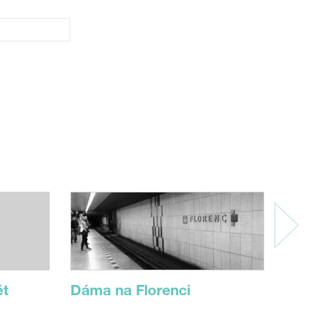
ět
Dáma na Florenci
Peh