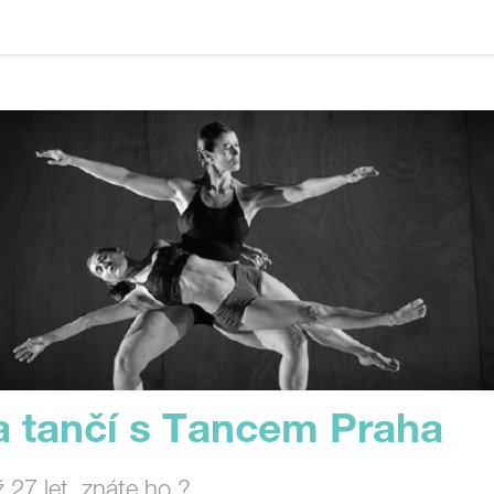
a tančí s Tancem Praha
iž 27 let, znáte ho ?