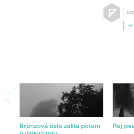
Při
Bronzová čela zalitá potem
Rej pe
a vynucenou…