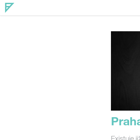
Prah
Existuje j