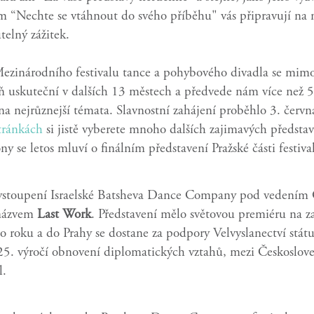
 “Nechte se vtáhnout do svého příběhu" vás připravují na 
elný zážitek.
Mezinárodního festivalu tance a pohybového divadla se mim
ň uskuteční v dalších 13 městech a předvede nám více než 
na nejrůznejší témata. Slavnostní zahájení proběhlo 3. červn
stránkách
si jistě vyberete mnoho dalších zajimavých představ
ny se letos mluví o finálním představení Pražské části festiva
vystoupení Israelské Batsheva Dance Company pod vedením
 názvem
Last Work
. Představení mělo světovou premiéru na z
o roku a do Prahy se dostane za podpory Velvyslanectví státu 
 25. výročí obnovení diplomatických vztahů, mezi Českoslov
l.