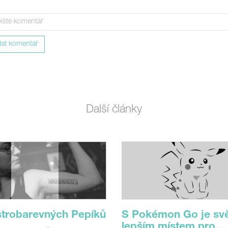
dat komentář
Další články
strobarevných Pepíků
S Pokémon Go je sv
lepším místem pro…