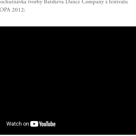
 ochutnávka tvorby Batsheva Dance Company z festivalu
PA 2012: