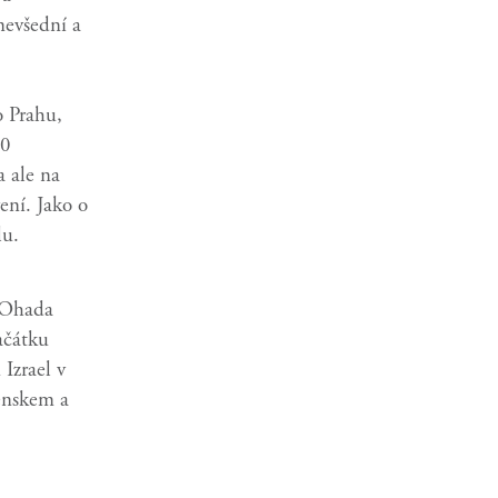
nevšední a
o Prahu,
50
a ale na
ení. Jako o
lu.
 Ohada
ačátku
Izrael v
enskem a