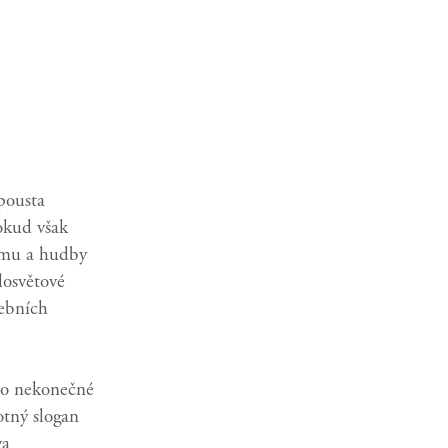
spousta
okud však
ytmu a hudby
losvětové
debních
 o nekonečné
otný slogan
va