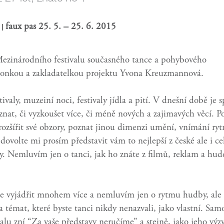
a
faux pas 25. 5. – 25. 6. 2015
|
Mezinárodního festivalu současného tance a pohybového
tronkou a zakladatelkou projektu Yvona Kreuzmannová.
ivaly, muzeiní noci, festivaly jídla a pití. V dnešní době je 
nat, či vyzkoušet více, či méně nových a zajimavých věcí. P
ozšířit své obzory, poznat jinou dimenzi umění, vnímání r
 dovolte mi prosím představit vám to nejlepší z české ale i ce
y. Nemluvím jen o tanci, jak ho znáte z filmů, reklam a hu
e vyjádřit mnohem více a nemluvím jen o rytmu hudby, ale
a témat, které byste tanci nikdy nenazvali, jako vlastní. Sam
valu zní “Za vaše představy neručíme” a stejně, jako jeho výz