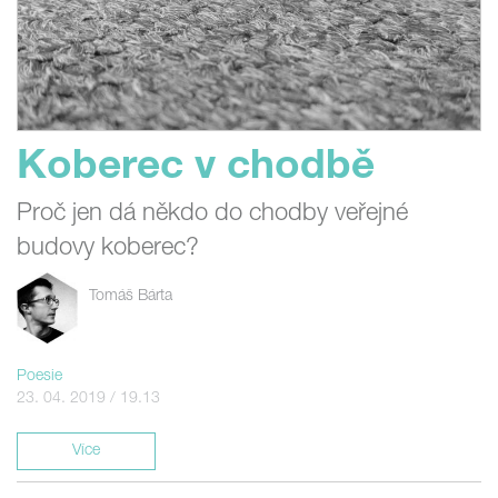
Koberec v chodbě
Proč jen dá někdo do chodby veřejné
budovy koberec?
Tomáš Bárta
Poesie
23. 04. 2019 / 19.13
Více