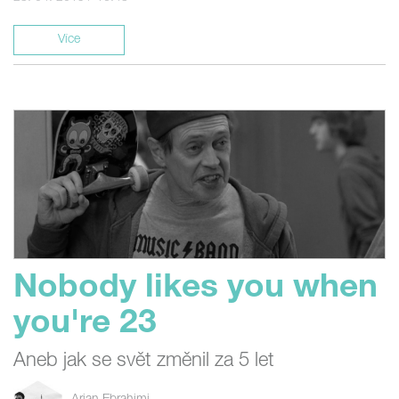
Více
Nobody likes you when
you're 23
Aneb jak se svět změnil za 5 let