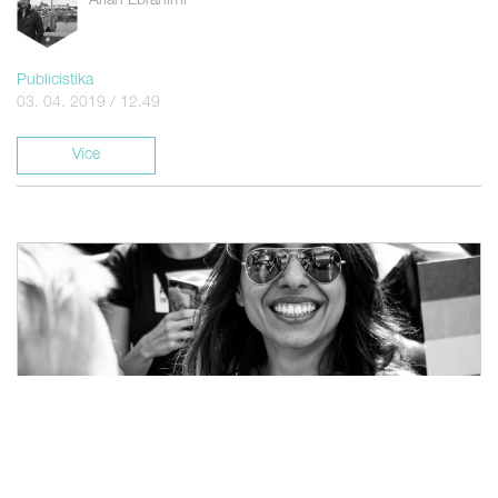
Arian Ebrahimi
Publicistika
03. 04. 2019 / 12.49
Více
Prague Pride 2018