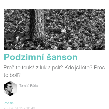
Podzimní šanson
Proč to fouká z luk a polí? Kde jsi léto? Proč
to bolí?
Tomáš Bárta
Poesie
23. 04. 2019 / 16.43